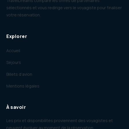
TravelDreams compare les offres de partenaires
sélectionnés et vous redirige vers le voyagiste pour finaliser
votre réservation.
Explorer
Accueil
Séjours
Billets d’avion
Mentions légales
À savoir
Les prix et disponibilités proviennent des voyagistes et
peuvent évoluer au moment de la réservation.