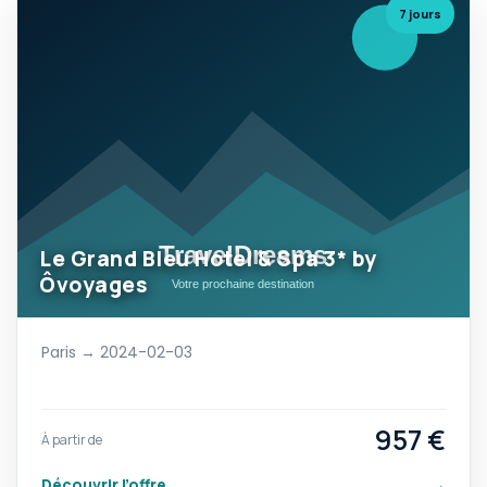
7 jours
Le Grand Bleu Hotel & Spa 3* by
Ôvoyages
Paris → 2024-02-03
957 €
À partir de
Découvrir l’offre
→